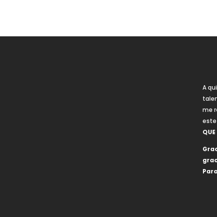
A qu
tale
me r
este
QUE
Grac
grac
Para