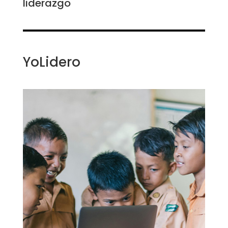
liderazgo
YoLidero