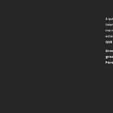
A qu
tale
me r
este
QUE
Grac
grac
Para