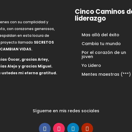
Cinco Caminos d
liderazgo
ienes con su complicidad y
nto, con corazones generosos,
Mas allá del éxito
espaldan en esta locura de
 proyecto llamado
SECRETOS
Cambia tu mundo
 CAMBIAN VIDAS.
Por el corazón de un
joven
ias Óscar, gracias Arley,
Yo Lidero
ias Alejo y gracias Miguel.
 ustedes mi eterna gratitud.
Mentes maestras (***)
Sígueme en mis redes sociales