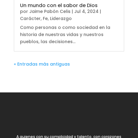
Un mundo con el sabor de Dios
por
Jaime Pabón Celis
|
Jul 4, 2024
|
Carácter
,
Fe
,
Liderazgo
Como personas o como sociedad en la
historia de nuestras vidas y nuestros
pueblos, las decisiones...
« Entradas más antiguas
A quienes con su complicidad y talento, con corazones