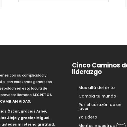
Cinco Caminos d
liderazgo
ienes con su complicidad y
nto, con corazones generosos,
Mas allá del éxito
espaldan en esta locura de
 proyecto llamado
SECRETOS
Cambia tu mundo
 CAMBIAN VIDAS.
Por el corazón de un
joven
ias Óscar, gracias Arley,
Yo Lidero
ias Alejo y gracias Miguel.
 ustedes mi eterna gratitud.
Mentes maestras (***)