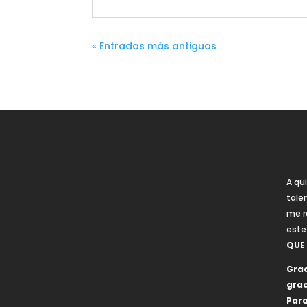
« Entradas más antiguas
A qu
tale
me r
este
QUE
Grac
grac
Para